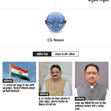
CG News
संबंधित लेख
लेखक से और अधिक
छत्तीसगढ़
15 अगस्त को रायपुर में साय करेंगे
ध्वजारोहण, जिलों में मंत्रियों-सांसदों
को मिली जिम्मेदारी
छत्तीसगढ़
ई-20 पेट्रोल को लेकर कांग्रेस ने
छत्तीसगढ़
उठाए सवाल, सामान्य पेट्रोल का
असम बाढ़ पीड़ितों की मदद के लिए
विकल्प देने की मांग
छत्तीसगढ़ सरकार देगी 5 करोड़
रुपये