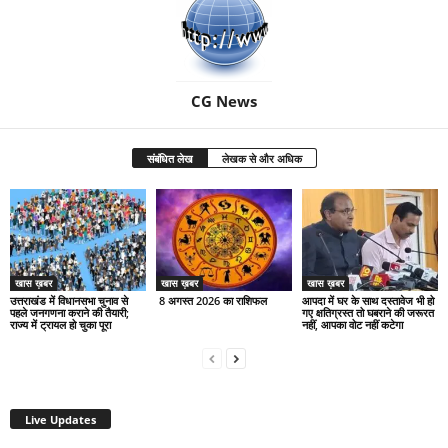
CG News
संबंधित लेख
लेखक से और अधिक
खास ख़बर
खास ख़बर
खास ख़बर
उत्तराखंड में विधानसभा चुनाव से
8 अगस्त 2026 का राशिफल
आपदा में घर के साथ दस्तावेज भी हो
पहले जनगणना कराने की तैयारी;
गए क्षतिग्रस्त तो घबराने की जरूरत
राज्य में ट्रायल हो चुका पूरा
नहीं, आपका वोट नहीं कटेगा
Live Updates