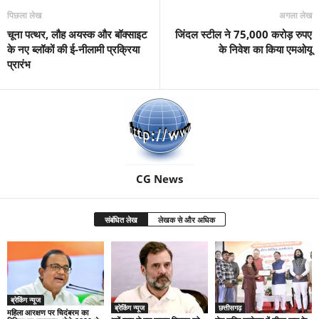
पिछला लेख
अगला लेख
चूना पत्थर, लौह अयस्क और बॉक्साइट
जिंदल स्टील ने 75,000 करोड़ रुपए
के नए ब्लॉकों की ई-नीलामी प्रक्रिया
के निवेश का किया एमओयू
प्रारंभ
CG News
संबंधित लेख
लेखक से और अधिक
ब्रेकिंग न्यूज
ब्रेकिंग न्यूज
छत्तीसगढ़
महिला आरक्षण पर चिदंबरम का