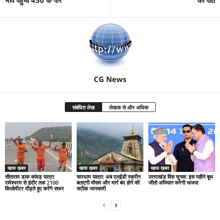
CG News
संबंधित लेख
लेखक से और अधिक
खास ख़बर
खास ख़बर
खास ख़बर
सीताराम डाक कांवड़ यात्रा:
चारधाम यात्रा: अब एलईडी स्क्रीन
उत्तराखंड विस चुनाव: इस महीने बूथ
रामेश्वरम से इंदौर तक 2100
बताएगी मौसम और मार्ग बंद होने की
जीतो अभियान करेगी भाजपा
किलोमीटर दौड़ते हुए करेंगे सफर
सटीक जानकारी