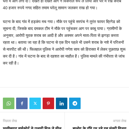
घरों में आग लगा दी। देखते ही देखते आग ने विकराल रूप ले लिया और घर में रखे करीब
40 हजार रुपये नगद सहित तमाम घरेलू सामान जलकर राख हो गया।
घटना के बाद गांव में हड़कंप मच गया। मौके पर पहुंचे सरपंच ने तुरंत फायर ब्रिगेड को
सूचना दी, जिसके बाद दमकल टीम ने मौके पर पहुंचकर आग पर काबू पाया। ग्रामीणों के
अनुसार, आरोपी युवक शराब का आदी है और अक्सर अपने माता-पिता से झगड़ा करता
रहता था। बताया जा रहा है कि घटना से एक दिन पहले भी उसने शराब के नशे में परिजनों
से मारपीट की थी। फिलहाल पुलिस ने आरोपी गणेश साय को हिरासत में लेकर पूछताछ शुरू
कर दी है। गांव में घटना के बाद से दहशत का माहौल है। पुलिस मामले की गंभीरता से जांच
कर रही है।
पिछला लेख
अगला लेख
छत्तीसगढ़ हाईकोर्ट ने पलारी मिड-डे मील
बालोद के दौरे पर रहे गृह मंत्री विजय