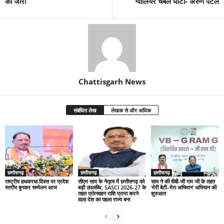
की जारी
ग्वालियर चंबल घाटी- अरुण पटेल
Chattisgarh News
संबंधित लेख
लेखक से और अधिक
छत्तीसगढ़
छत्तीसगढ़
छत्तीसगढ़
राष्ट्रीय हथकरघा दिवस पर प्रदेश
सीएम साय के नेतृत्व में छत्तीसगढ़ को
साय ने की वीबी-जी राम जी के तहत
स्तरीय बुनकर सम्मेलन आज
बड़ी उपलब्धि, SASCI 2026-27 के
‘मेरी बेटी–मेरा अभिमान’ अभियान की
तहत प्रोत्साहन राशि प्राप्त करने
शुरुआत
वाला देश का पहला राज्य बना