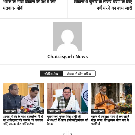
भारत के भावी विकास के पक्ष में करें
लोकसभा चुनाव के तीसरे चरण के लिए
मतदान- मोदी
पर्चे भरने का काम जारी
Chattisgarh News
संबंधित लेख
लेखक से और अधिक
खास ख़बर
खास ख़बर
खास ख़बर
आपदा में घर के साथ दस्तावेज भी हो
मुख्यमंत्री पुष्कर सिंह धामी की
सावन में रुद्राक्ष माला से कर रहे हैं
गए क्षतिग्रस्त तो घबराने की जरूरत
अध्यक्षता में आज होगी मंत्रिमंडल की
मंत्र जाप? तो भूलकर भी न करें ये
नहीं, आपका वोट नहीं कटेगा
बैठक
गलतियां