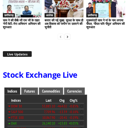
छत्तीसगढ़
आलेख
छत्तीसगढ़
साय ने की वीबी-जी राम जी के तहत
बस्तर की नई सुबह: सुरक्षा के साथ ही
मुख्यमंत्री साय ने मां के नाम लगाया
‘मेरी बेटी–मेरा अभिमान’ अभियान की
अब विकास को जमीन पर उतारने की
पीपल, ‘पीपल फॉर पीपुल’ अभियान की
शुरुआत
चुनौती
शुरुआत
Live Updates
Stock Exchange Live