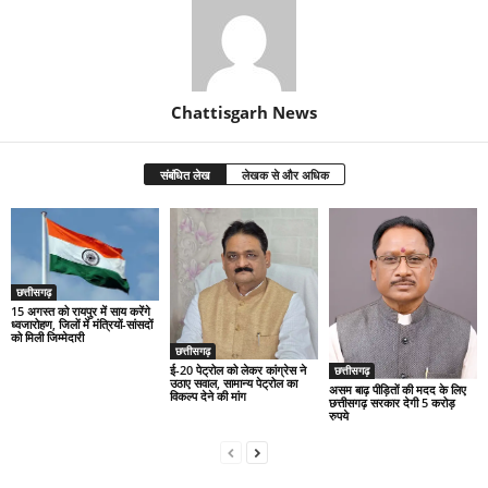
Chattisgarh News
संबंधित लेख
लेखक से और अधिक
छत्तीसगढ़
15 अगस्त को रायपुर में साय करेंगे
ध्वजारोहण, जिलों में मंत्रियों-सांसदों
को मिली जिम्मेदारी
छत्तीसगढ़
ई-20 पेट्रोल को लेकर कांग्रेस ने
छत्तीसगढ़
उठाए सवाल, सामान्य पेट्रोल का
असम बाढ़ पीड़ितों की मदद के लिए
विकल्प देने की मांग
छत्तीसगढ़ सरकार देगी 5 करोड़
रुपये