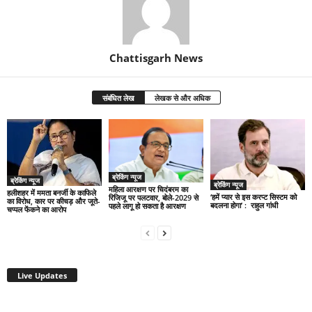
Chattisgarh News
संबंधित लेख
लेखक से और अधिक
ब्रेकिंग न्यूज
ब्रेकिंग न्यूज
ब्रेकिंग न्यूज
महिला आरक्षण पर चिदंबरम का
हलीशहर में ममता बनर्जी के काफिले
‘हमें प्यार से इस करप्ट सिस्टम को
रिजिजू पर पलटवार, बोले-2029 से
का विरोध, कार पर कीचड़ और जूते-
बदलना होगा’ : राहुल गांधी
पहले लागू हो सकता है आरक्षण
चप्पल फेंकने का आरोप
Live Updates