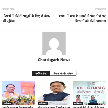
पिछला लेख
अगला लेख
गौठानों में मिलेगी पशुओं के लिए डे-केयर
बस्तर में कर्ज के मामले में जेल भेजे गए
की सुविधा
किसानों को मिली जमानत
Chattisgarh News
संबंधित लेख
लेखक से और अधिक
छत्तीसगढ़
छत्तीसगढ़
छत्तीसगढ़
राष्ट्रीय हथकरघा दिवस पर प्रदेश
सीएम साय के नेतृत्व में छत्तीसगढ़ को
साय ने की वीबी-जी राम जी के तहत