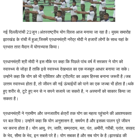
नई दिल्ली/रांची 21जून।अंतरराष्‍ट्रीय योग दिवस आज मनाया जा रहा है। मुख्‍य समारोह
झारखंड के रांची में हुआ,जिसमें प्रधानमंत्री नरेंद्र मोदी ने हजारों लोगों के साथ यहां के
प्रभात तारा मैदान में योगाभ्‍यास किया।
प्रधानमंत्री श्री मोदी ने इस मौके पर कहा कि पिछले पांच वर्ष में सरकार ने योग को
स्‍वास्‍थ्‍य से जोड़ा है ताकि इसे स्‍वास्‍थ्‍य देखभाल का एक मजबूत आधार बनाया जा सके।
उन्होने कहा कि योग को भी प्रीवेंशर और ट्रीटमेंट का अहम हिस्‍सा बनाना जरूरी है।जब‍
उत्‍तम स्‍वास्‍थ्‍य होता है, तो जीवन की नई ऊंचाईयों को पाने का एक जज्‍बा भी होता है।थके
हुए शरीर से, टूटे हुए मन से न सपने सजाये जा सकते है, न अरमानों को साकार किया जा
सकता है।
प्रधानमंत्री ने ग्रामीण और जनजातीय क्षेत्रों तक योग का महत्‍व पहुंचाने की आवश्‍यकता
पर बल दिया। उन्होने कहा कि योग अनुशासन है, समर्पण है और इसका पालन पूरे जीवन
भर करना होता है। योग आयु, रंग, जाति, सम्‍प्रदाय, मत, पंत, अमीरी, गरीबी, प्रांत, सरहद
के भेद, सीमा के भेद, इन सबसे परे है। योग सबका है और सब योग के है।झारखंड की