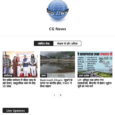
CG News
संबंधित लेख
लेखक से और अधिक
छत्तीसगढ़
राज्य
उत्तर प्रदेश
सेन शक्ति सम्मेलन में सीएम साय के
Badrinath Dham: सूखने के
UP: हरिद्वार तक बनेगा गंगा
बड़े ऐलान, सामुदायिक भवन के लिए
कगार पर बदरीश झील, PMO ने
एक्सप्रेसवे, बिजनौर से होकर जुड़ेगा
50 लाख
लिया संज्ञान
यूपी का नया मार्ग
Live Updates