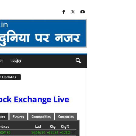
जन
आलेख
e Updates
ock Exchange Live