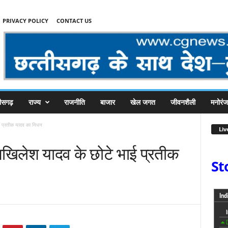
PRIVACY POLICY
CONTACT US
तीसगढ़
राज्य
राजनीति
बाजार
खेल जगत
जीवनशैली
मनोरं
ाई प्रतीक यादव का निधन
Liv
 अखिलेश यादव के छोटे भाई प्रतीक
St