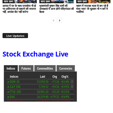
खास ख़बर
खास ख़बर
खास ख़बर
आपदा में घर के साथ दस्तावेज भी हो
मुख्यमंत्री पुष्कर सिंह धामी की
सावन में रुद्राक्ष माला से कर रहे हैं
गए क्षतिग्रस्त तो घबराने की जरूरत
अध्यक्षता में आज होगी मंत्रिमंडल की
मंत्र जाप? तो भूलकर भी न करें ये
नहीं, आपका वोट नहीं कटेगा
बैठक
गलतियां
Live Updates
Stock Exchange Live