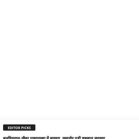
EDITOR PICKS
बलूचिस्तान-खैबर पख्तूनख्वा में बगावत, कमजोर पड़ी शहबाज सरकार