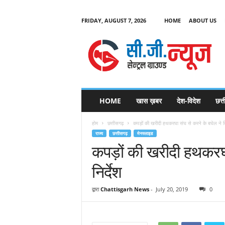
FRIDAY, AUGUST 7, 2026
HOME
ABOUT US
C
G
HOME
खास ख़बर
देश-विदेश
छत्
N
e
होम
छत्तीसगढ़
कपड़ों की खरीदी हथकरघा संघ से करने के बघेल ने दिए
w
राज्य
छत्तीसगढ़
मेनस्लाइड
s
कपड़ों की खरीदी हथकरघा 
निर्देश
द्वारा
Chattisgarh News
-
July 20, 2019
0