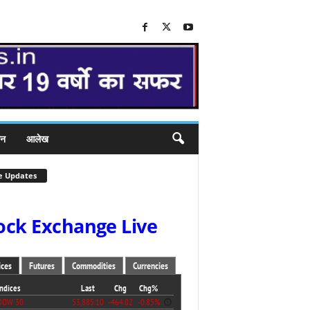
जन
आलेख
e Updates
ock Exchange Live