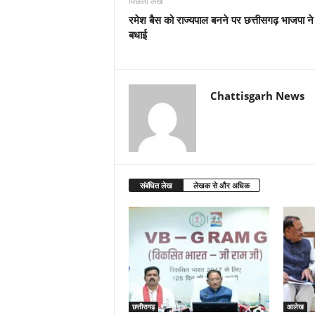
पिछला लेख
रमेश बैस को राज्यपाल बनने पर छत्तीसगढ़ भाजपा ने
बधाई
Chattisgarh News
संबंधित लेख
लेखक से और अधिक
छत्तीसगढ़
आलेख