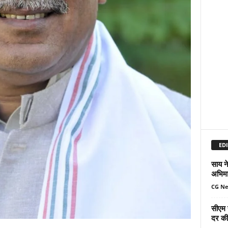
EDI
साय ने
अभिमा
CG N
सीएम 
दर की 