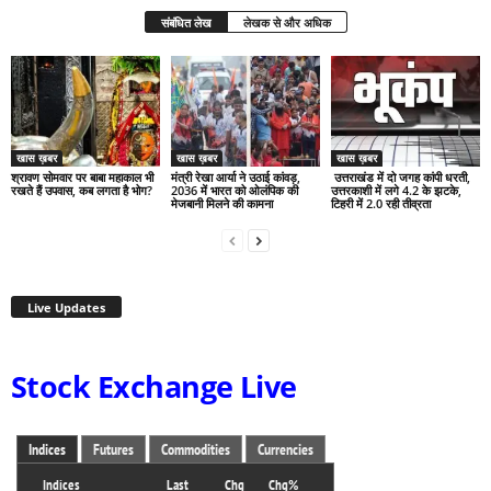
संबंधित लेख
लेखक से और अधिक
खास ख़बर
खास ख़बर
खास ख़बर
श्रावण सोमवार पर बाबा महाकाल भी
मंत्री रेखा आर्या ने उठाई कांवड़,
उत्तराखंड में दो जगह कांपी धरती,
रखते हैं उपवास, कब लगता है भोग?
2036 में भारत को ओलंपिक की
उत्तरकाशी में लगे 4.2 के झटके,
मेजबानी मिलने की कामना
टिहरी में 2.0 रही तीव्रता
Live Updates
Stock Exchange Live