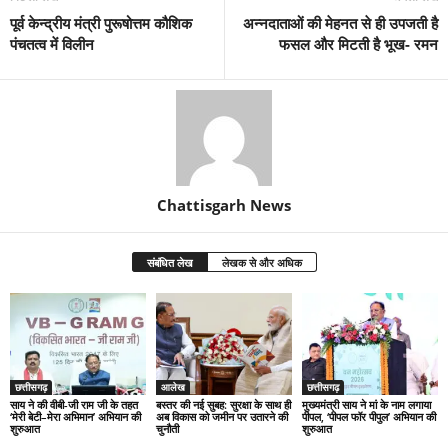
पूर्व केन्द्रीय मंत्री पुरूषोत्तम कौशिक
अन्नदाताओं की मेहनत से ही उपजती है
पंचतत्व में विलीन
फसल और मिटती है भूख- रमन
Chattisgarh News
संबंधित लेख
लेखक से और अधिक
छत्तीसगढ़
आलेख
छत्तीसगढ़
साय ने की वीबी-जी राम जी के तहत
बस्तर की नई सुबह: सुरक्षा के साथ ही
मुख्यमंत्री साय ने मां के नाम लगाया
‘मेरी बेटी–मेरा अभिमान’ अभियान की
अब विकास को जमीन पर उतारने की
पीपल, ‘पीपल फॉर पीपुल’ अभियान की
शुरुआत
चुनौती
शुरुआत