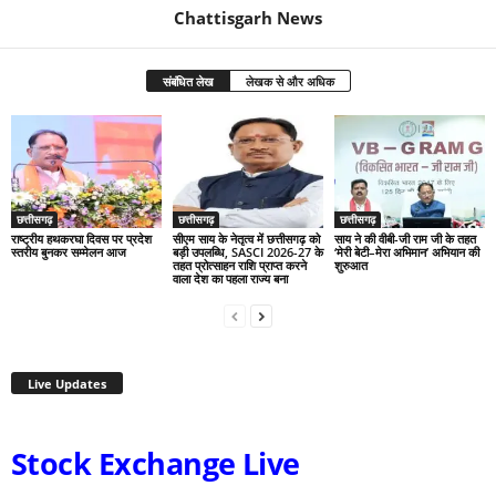
Chattisgarh News
संबंधित लेख
लेखक से और अधिक
छत्तीसगढ़
छत्तीसगढ़
छत्तीसगढ़
राष्ट्रीय हथकरघा दिवस पर प्रदेश
सीएम साय के नेतृत्व में छत्तीसगढ़ को
साय ने की वीबी-जी राम जी के तहत
स्तरीय बुनकर सम्मेलन आज
बड़ी उपलब्धि, SASCI 2026-27 के
‘मेरी बेटी–मेरा अभिमान’ अभियान की
तहत प्रोत्साहन राशि प्राप्त करने
शुरुआत
वाला देश का पहला राज्य बना
Live Updates
Stock Exchange Live