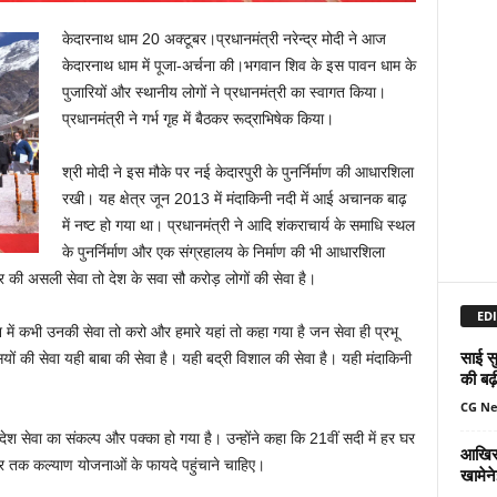
केदारनाथ धाम 20 अक्टूबर।प्रधानमंत्री नरेन्द्र मोदी ने आज
केदारनाथ धाम में पूजा-अर्चना की।भगवान शिव के इस पावन धाम के
पुजारियों और स्‍थानीय लोगों ने प्रधानमंत्री का स्‍वागत किया।
प्रधानमंत्री ने गर्भ गृह में बैठकर रूद्राभिषेक किया।
श्री मोदी ने इस मौके पर नई केदारपुरी के पुनर्निर्माण की आधा‍रशिला
रखी। यह क्षेत्र जून 2013 में मंदाकिनी नदी में आई अचानक बाढ़
में नष्‍ट हो गया था। प्रधानमंत्री ने आदि‍ शंकराचार्य के समाधि स्‍थल
के पुनर्निर्माण और एक संग्रहालय के निर्माण की भी आधारशिला
 की असली सेवा तो देश के सवा सौ करोड़ लोगों की सेवा है।
EDI
ेश में कभी उनकी सेवा तो करो और हमारे यहां तो कहा गया है जन सेवा ही प्रभू
साई सु
ों की सेवा यही बाबा की सेवा है। यही बद्री विशाल की सेवा है। यही मंदाकिनी
की बढ़
CG N
श सेवा का संकल्‍प और पक्‍का हो गया है। उन्‍होंने कहा कि 21वीं सदी में हर घर
आखिर 
ार तक कल्याण योजनाओं के फायदे पहुंचाने चाहिए।
खामेन