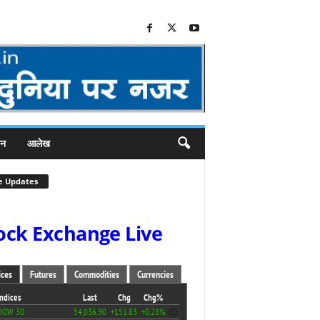
जन
आलेख
e Updates
ock Exchange Live