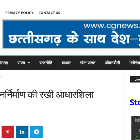
S
PRIVACY POLICY
CONTACT US
तीसगढ़
राज्य
राजनीति
बाजार
खेल जगत
जीवनशैली
मनोरं
ला
Liv
पुनर्निर्माण की रखी आधा‍रशिला
St