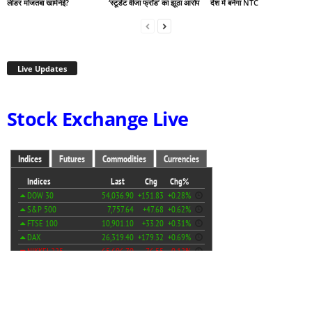
लीडर मोजतबा खामेनेई?
‘स्टूडेंट वीजा फ्रॉड’ का झूठा आरोप
देश में बनेगा NTC
Live Updates
Stock Exchange Live