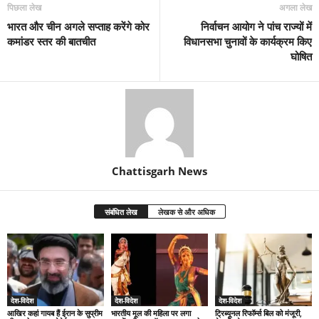
पिछला लेख
अगला लेख
भारत और चीन अगले सप्ताह करेंगे कोर
निर्वाचन आयोग ने पांच राज्यों में
कमांडर स्तर की बातचीत
विधानसभा चुनावों के कार्यक्रम किए
घोषित
Chattisgarh News
संबंधित लेख
लेखक से और अधिक
देश-विदेश
देश-विदेश
देश-विदेश
आखिर कहां गायब हैं ईरान के सुप्रीम
भारतीय मूल की महिला पर लगा
ट्रिब्यूनल रिफॉर्म्स बिल को मंजूरी,