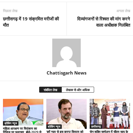
पिछला लेख
अगला लेख
छत्तीसगढ़ में 19 संक्रमित मरीजों की
दिव्यांगजनों से रिश्वत की मांग करने
मौत
वाला अधीक्षक निलंबित
Chattisgarh News
संबंधित लेख
लेखक से और अधिक
ब्रेकिंग न्यूज
ब्रेकिंग न्यूज
छत्तीसगढ़
महिला आरक्षण पर चिदंबरम का
‘हमें प्यार से इस करप्ट सिस्टम को
सेन शक्ति सम्मेलन में सीएम साय के
रिजिजू पर पलटवार, बोले-2029 से