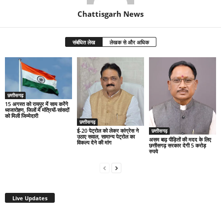
Chattisgarh News
संबंधित लेख
लेखक से और अधिक
छत्तीसगढ़
15 अगस्त को रायपुर में साय करेंगे
ध्वजारोहण, जिलों में मंत्रियों-सांसदों
को मिली जिम्मेदारी
छत्तीसगढ़
ई-20 पेट्रोल को लेकर कांग्रेस ने
छत्तीसगढ़
उठाए सवाल, सामान्य पेट्रोल का
असम बाढ़ पीड़ितों की मदद के लिए
विकल्प देने की मांग
छत्तीसगढ़ सरकार देगी 5 करोड़
रुपये
Live Updates