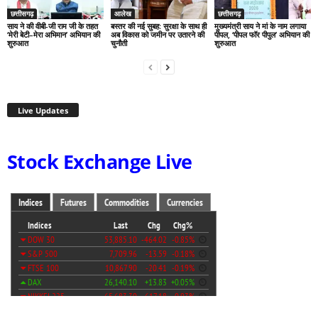
छत्तीसगढ़
आलेख
छत्तीसगढ़
साय ने की वीबी-जी राम जी के तहत
बस्तर की नई सुबह: सुरक्षा के साथ ही
मुख्यमंत्री साय ने मां के नाम लगाया
‘मेरी बेटी–मेरा अभिमान’ अभियान की
अब विकास को जमीन पर उतारने की
पीपल, ‘पीपल फॉर पीपुल’ अभियान की
शुरुआत
चुनौती
शुरुआत
Live Updates
Stock Exchange Live