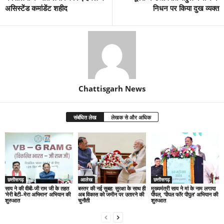
असिस्टेंड कमांडेंट शहीद
निधन पर किया दुख व्यक्त
Chattisgarh News
संबंधित लेख
लेखक से और अधिक
छत्तीसगढ़
आलेख
छत्तीसगढ़
साय ने की वीबी-जी राम जी के तहत
बस्तर की नई सुबह: सुरक्षा के साथ ही
मुख्यमंत्री साय ने मां के नाम लगाया
‘मेरी बेटी–मेरा अभिमान’ अभियान की
अब विकास को जमीन पर उतारने की
पीपल, ‘पीपल फॉर पीपुल’ अभियान की
शुरुआत
चुनौती
शुरुआत