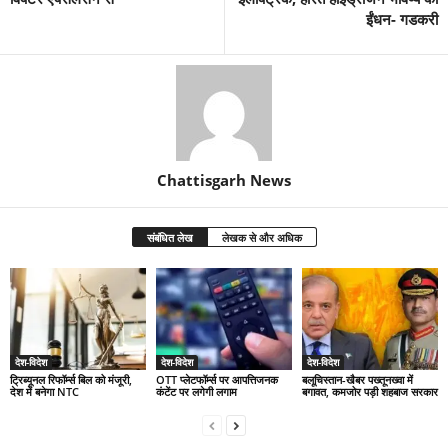
ईंधन- गडकरी
Chattisgarh News
संबंधित लेख
लेखक से और अधिक
देश-विदेश
देश-विदेश
देश-विदेश
ट्रिब्यूनल रिफॉर्म्स बिल को मंजूरी,
OTT प्लेटफॉर्म्स पर आपत्तिजनक
बलूचिस्तान-खैबर पख्तूनख्वा में
देश में बनेगा NTC
कंटेंट पर लगेगी लगाम
बगावत, कमजोर पड़ी शहबाज सरकार