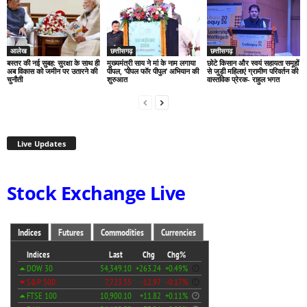
आलेख
छत्तीसगढ़
छत्तीसगढ़
बस्तर की नई सुबह: सुरक्षा के साथ ही
मुख्यमंत्री साय ने मां के नाम लगाया
छोटे किसान और स्वयं सहायता समूहों
अब विकास को जमीन पर उतारने की
पीपल, ‘पीपल फॉर पीपुल’ अभियान की
से जुड़ी महिलाएं ग्रामीण परिवर्तन की
चुनौती
शुरुआत
वास्तविक प्रेरक- राहुल भगत
Live Updates
Stock Exchange Live