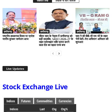
संबंधित लेख
लेखक से और अधिक
छत्तीसगढ़
छत्तीसगढ़
छत्तीसगढ़
राष्ट्रीय हथकरघा दिवस पर प्रदेश
सीएम साय के नेतृत्व में छत्तीसगढ़ को
साय ने की वीबी-जी राम जी के तहत
स्तरीय बुनकर सम्मेलन आज
बड़ी उपलब्धि, SASCI 2026-27 के
‘मेरी बेटी–मेरा अभिमान’ अभियान की
तहत प्रोत्साहन राशि प्राप्त करने
शुरुआत
वाला देश का पहला राज्य बना
Live Updates
Stock Exchange Live