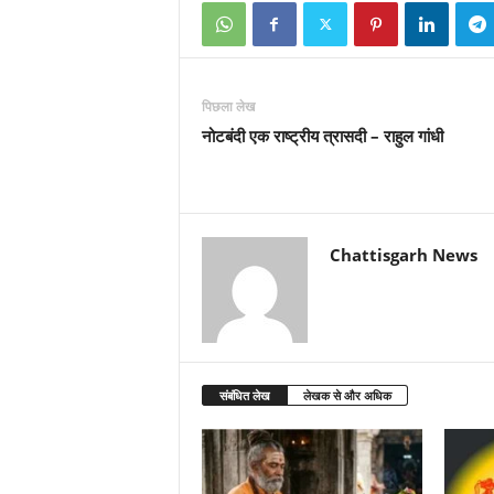
पिछला लेख
नोटबंदी एक राष्ट्रीय त्रासदी – राहुल गांधी
Chattisgarh News
संबंधित लेख
लेखक से और अधिक