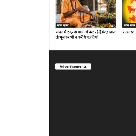
खास ख़बर
खास ख़बर
सावन में रुद्राक्ष माला से कर रहे हैं मंत्र जाप?
7 अगस्त
तो भूलकर भी न करें ये गलतियां
Advertisements