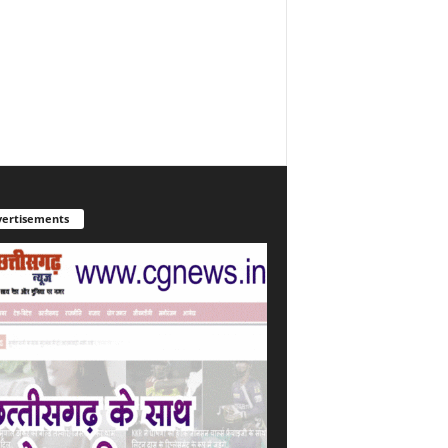
ertisements