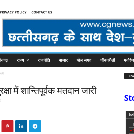
PRIVACY POLICY
CONTACT US
तीसगढ़
राज्य
राजनीति
बाजार
खेल जगत
जीवनशैली
मनोरं
जारी
Liv
क्षा में शान्तिपूर्वक मतदान जारी
St
0