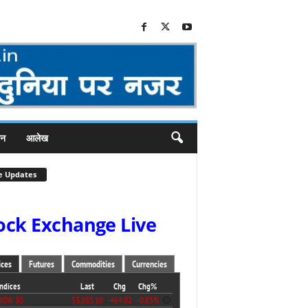
जन
आलेख
e Updates
ock Exchange Live