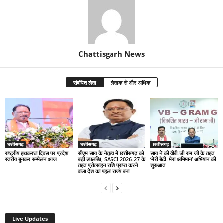
Chattisgarh News
संबंधित लेख
लेखक से और अधिक
छत्तीसगढ़
छत्तीसगढ़
छत्तीसगढ़
राष्ट्रीय हथकरघा दिवस पर प्रदेश
सीएम साय के नेतृत्व में छत्तीसगढ़ को
साय ने की वीबी-जी राम जी के तहत
स्तरीय बुनकर सम्मेलन आज
बड़ी उपलब्धि, SASCI 2026-27 के
‘मेरी बेटी–मेरा अभिमान’ अभियान की
तहत प्रोत्साहन राशि प्राप्त करने
शुरुआत
वाला देश का पहला राज्य बना
Live Updates