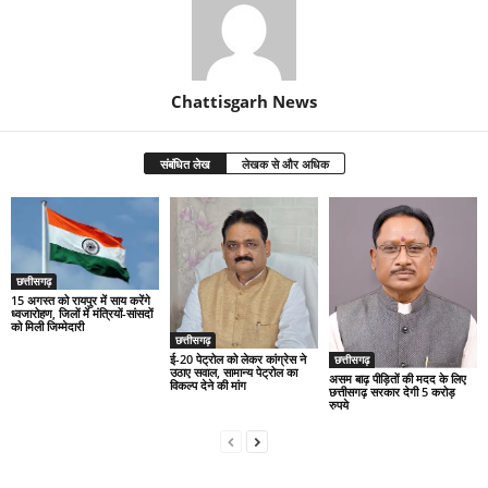
Chattisgarh News
संबंधित लेख
लेखक से और अधिक
छत्तीसगढ़
15 अगस्त को रायपुर में साय करेंगे
ध्वजारोहण, जिलों में मंत्रियों-सांसदों
को मिली जिम्मेदारी
छत्तीसगढ़
ई-20 पेट्रोल को लेकर कांग्रेस ने
छत्तीसगढ़
उठाए सवाल, सामान्य पेट्रोल का
असम बाढ़ पीड़ितों की मदद के लिए
विकल्प देने की मांग
छत्तीसगढ़ सरकार देगी 5 करोड़
रुपये