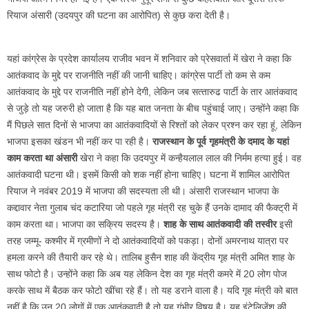
रियाज अंसारी (उदयपुर की घटना का आरोपित) से कुछ करा देती है।
यहां कांग्रेस के प्रदेश कार्यालय राजीव भवन में शनिवार को प्रेसवार्ता में खेरा ने कहा कि
आतंकवाद के मुद्दे पर राजनीति नहीं की जानी चाहिए। कांग्रेस पार्टी तो कम से कम
आतंकवाद के मुद्दे पर राजनीति नहीं होने देगी, लेकिन जब सत्‍तारुढ पार्टी के तार आतंकवाद
से जुड़े तो यह जरुरी हो जाता है कि यह बात जनता के बीच पहुंचाई जाए। उन्‍होंने कहा कि
मैं पिछले सात दिनों से भाजपा का आतंकवादियों से रिश्‍तों को लेकर प्रश्‍न कर रहा हूं, लेकिन
भाजपा इसका खंडन भी नहीं कर पा रही है।
राजस्‍थान के पूर्व गृहमंत्री के दमाद के यहां
काम करता था अंसारी
खेरा ने कहा कि उदयपुर में कन्‍हैयलाल लाल की निर्मम हत्‍या हुई। वह
आतंकवादी घटना थी। इसमें किसी को शक नहीं होना चाहिए। घटना में शामिल आरोपित
रियाज ने नवंबर 2019 में भाजपा की सदस्‍यता ली थी। अंसारी राजस्‍थान भाजपा के
कद्दावार नेता गुलाब चंद कटारिया जो पहले गृह मंत्री रह चुके हैं उनके दामाद की फैक्‍ट्री में
काम करता था। भाजपा का सक्रिय सदस्‍य है।
शाह के साथ आतंकवादी की तस्‍वीर
इसी
तरह जम्‍मू- कश्‍मीर में ग्रमीणों ने दो आतंकवादियों को पकड़ा। दोनों अमरनाथ यात्रा पर
हमला करने की तैयारी कर रहे थे। तालिब हुसैन शाह की केंद्रीय गृह मंत्री अमित शाह के
साथ फोटो है। उन्‍होंने कहा कि अब यह लेकिन देश का गृह मंत्री कमरे में 20 लोग पोज
करके साथ में बैठक कर फोटो खींचा रहे हैं। तो यह डराने वाला है। यदि गृह मंत्री को बात
नहीं है कि उन 20 लोगों में एक आतंकवादी है तो यह गंभीर विषय है। यह इंटेलिजेंश की