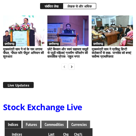
संबंधित लेख
लेखक से और अधिक
छत्तीसगढ़
छत्तीसगढ़
छत्तीसगढ़
मुख्यमंत्री साय ने मां के नाम लगाया
छोटे किसान और स्वयं सहायता समूहों
मुख्यमंत्री साय ने प्रशिक्षु डिप्टी
पीपल, ‘पीपल फॉर पीपुल’ अभियान की
से जुड़ी महिलाएं ग्रामीण परिवर्तन की
कलेक्टरों से कहा- जनसेवा को बनाएं
शुरुआत
वास्तविक प्रेरक- राहुल भगत
सर्वोच्च प्राथमिकता
Live Updates
Stock Exchange Live