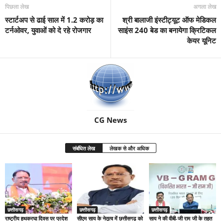
पिछला लेख
अगला लेख
स्टार्टअप से ढाई साल में 1.2 करोड़ का
श्री बालाजी इंस्टीट्यूट ऑफ मेडिकल
टर्नओवर, युवाओं को दे रहे रोजगार
साइंस 240 बेड का बनायेगा क्रिटिकल
केयर यूनिट
CG News
संबंधित लेख
लेखक से और अधिक
छत्तीसगढ़
छत्तीसगढ़
छत्तीसगढ़
राष्ट्रीय हथकरघा दिवस पर प्रदेश
सीएम साय के नेतृत्व में छत्तीसगढ़ को
साय ने की वीबी-जी राम जी के तहत