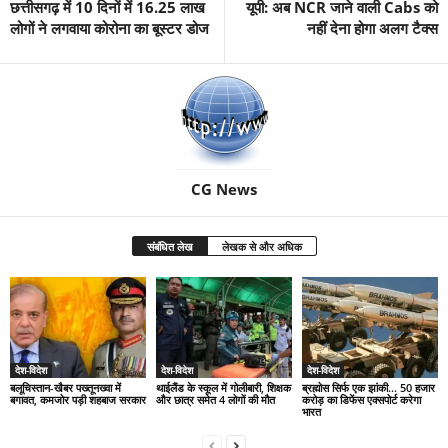
छत्तीसगढ़ में 10 दिनों में 16.25 लाख
यूपी: अब NCR जाने वाली Cabs को
लोगों ने लगवाया कोरोना का बूस्टर डोज
नहीं देना होगा अलग टैक्स
CG News
संबंधित लेख
लेखक से और अधिक
देश-विदेश
देश-विदेश
देश-विदेश
बलूचिस्तान-खैबर पख्तूनख्वा में
थाईलैंड के स्कूल में गोलीबारी, शिक्षक
ब्रह्मोस सिर्फ एक झांकी… 50 हजार
बगावत, कमजोर पड़ी शहबाज सरकार
और छात्र समेत 4 लोगों की मौत
करोड़ का डिफेंस एक्सपोर्ट करेगा
भारत