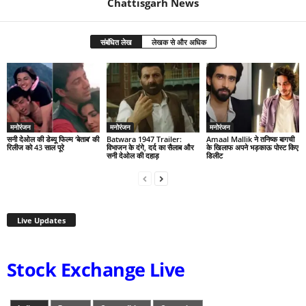
Chattisgarh News
संबंधित लेख
लेखक से और अधिक
मनोरंजन
मनोरंजन
मनोरंजन
सनी देओल की डेब्यू फिल्म ‘बेताब’ की
Batwara 1947 Trailer:
Amaal Mallik ने तनिष्क बागची
रिलीज को 43 साल पूरे
विभाजन के दंगे, दर्द का सैलाब और
के खिलाफ अपने भड़काऊ पोस्ट किए
सनी देओल की दहाड़
डिलीट
Live Updates
Stock Exchange Live