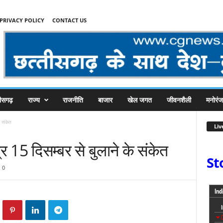
PRIVACY POLICY
CONTACT US
तीसगढ़
राज्य
राजनीति
बाजार
खेल जगत
जीवनशैली
मनोरं
 संकेत
Liv
15 दिसम्बर से बुलाने के संकेत
St
0