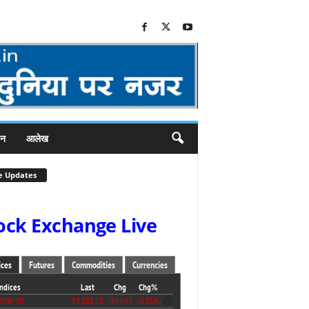
जन
आलेख
e Updates
ock Exchange Live