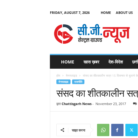
FRIDAY, AUGUST 7, 2026
HOME
ABOUT US
C
G
HOME
खास ख़बर
देश-विदेश
छत्
N
e
होम
मेनस्लाइड
संसद का शीतकालीन सत्र 15 दिसम्बर से बुलाने के
w
मेनस्लाइड
राजनीति
s
संसद का शीतकालीन सत्र 
द्वारा
Chattisgarh News
-
November 23, 2017
साझा करना