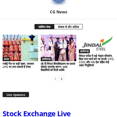
CG News
संबंधित लेख
लेखक से और अधिक
छत्तीसगढ़
जिंदल स्टील में बड़े नेतृत्व परिवर्तन,
विद्या रतन शर्मा बने नए एमडी; CFO,
बाजार
छत्तीसगढ़
COO और HR हेड सहित कई
रसोई गैस पर बड़ी खबर, सरकार
ओ.पी.जिंदल विश्वविद्यालय का छठवां
अहम नियुक्तियां
LPG पर लगा सकती है टैक्स
दीक्षांत समारोह संपन्न, 688
विद्यार्थियों को मिली उपाधि
Live Updates
Stock Exchange Live