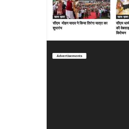
खास ख़बर
खास ख़बर
सीएम मोहन यादव ने किया तिरंगा यात्रा का
सीएम धामी
शुभारंभ
की वेबसाइ
विमोचन
Advertisements