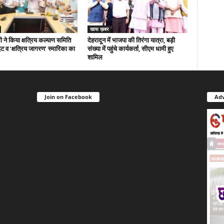
खास ख़बर
 ने किया क्षत्रिय कल्याण समिति
देहरादून में भाजपा की तिरंगा यात्रा, बड़ी
ट व ‘क्षत्रिय जागरण’ स्मारिका का
संख्या में पहुंचे कार्यकर्ता, सीएम धामी हुए
शामिल
Join on Facebook
Adv