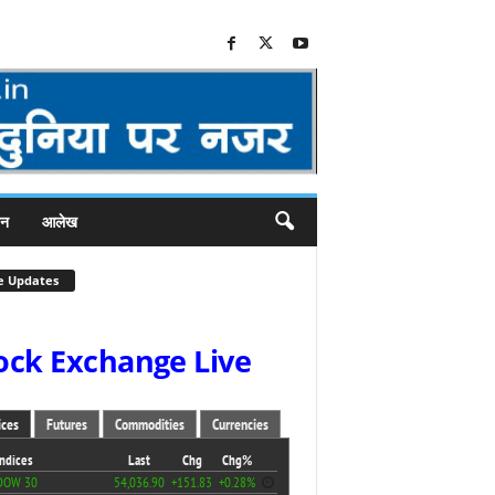
जन
आलेख
e Updates
ock Exchange Live