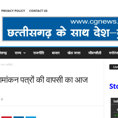
PRIVACY POLICY
CONTACT US
तीसगढ़
राज्य
राजनीति
बाजार
खेल जगत
जीवनशैली
मनोरं
 का आज आखिरी...
Liv
 नामांकन पत्रों की वापसी का आज
St
0