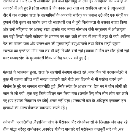
सत्ताधारी वर्ग और उससे लाभान्वित होने वाले हितसमूह के लोग हर असहमति की आवाज़ को
नकारने में लगे हुए है।ऐसा लगता है कि नकार इस सत्ता का सर्वप्रिय लक्षण है।शुरूआती
दौर में जब वर्तमान सत्ता के सहभागियों के अपराधी चरित्र पर सवाल उठे और एक मंत्री पर
दुष्कर्म जैसे कृत्य का आरोप लगा तो सत्ताधारी दल ने पूरी निर्लज्जता से उसका बचाव किया
और उन्हें मंत्रिपद पर आरुढ़ रखा।इसके बाद मानव संसाधन जैसे मंत्रालय में अपेक्षाकृत
कम पढ़ी लिखी मंत्री महोदया के आगमन पर बात उठी तो वह भी हवा में उड़ा दी गयी।ललित
गेट का मामला उठा और राजस्थान की मुख्यमंत्री वसुंधराराजे तथा विदेश मंत्री सुषमा
स्वराज का इस्तीफ़ा माँगा गया तब भी वही स्थिति बनी रही।व्यापम में मौत दर मौत होती रही
मगर मध्यप्रदेश के मुख्यमंत्री शिवराजसिंह पद पर बने हुए है।
मंहगाई ने आसमान छुआ. सत्ता के सहयोगी बेलगाम बोलते रहे ,मगर फिर भी प्रधानमंत्री ने
कुछ भी कहना उचित नहीं समझा दहाड़ने वाले मोदी लब हिलाने से भी परहेज़ करने लगे।
गोमांस के मुद्दे पर जमकर राजनीति हुई ,सिर्फ संदेह के आधार पर देश भर में तीन लोगों की
जान ले ली गयी।एक पशु जिसे पवित्र मान लिया गया।उसके लिए तीन तीन लोग मार डाले
गए।पर इसका सिंहासन पर कोई असर नहीं पड़ा।सत्ताधारी दल के अधिकृत प्रवक्ता इन
हत्याओं की आश्चर्यजनक व्याख्याएं करते रहे।
तर्कवादी ,प्रगतिशील ,वैज्ञानिक सोच के पैरोकार और अंधविश्वासों के खिलाफ़ जंग लड़ रहे
तीन योद्धा नरेंद्र दाभोलकर ,कामरेड गोविन्द पानसरे एवं प्रोफेसर कलबुर्गी मारे गये .यह