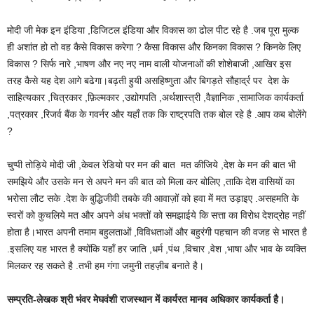
मोदी जी मेक इन इंडिया ,डिजिटल इंडिया और विकास का ढोल पीट रहे है .जब पूरा मुल्क
ही अशांत हो तो वह कैसे विकास करेगा ? कैसा विकास और किनका विकास ? किनके लिए
विकास ? सिर्फ नारे ,भाषण और नए नए नाम वाली योजनाओं की शोशेबाजी ,आखिर इस
तरह कैसे यह देश आगे बढेगा।बढ़ती हुयी असहिष्णुता और बिगड़ते सौहार्द्र पर देश के
साहित्यकार ,चित्रकार ,फ़िल्मकार ,उद्योगपति ,अर्थशास्त्री ,वैज्ञानिक ,सामाजिक कार्यकर्ता
,पत्रकार ,रिजर्व बैंक के गवर्नर और यहाँ तक कि राष्ट्रपति तक बोल रहे है .आप कब बोलेंगे
?
चुप्पी तोड़िये मोदी जी ,केवल रेडियो पर मन की बात मत कीजिये ,देश के मन की बात भी
समझिये और उसके मन से अपने मन की बात को मिला कर बोलिए ,ताकि देश वासियों का
भरोसा लौट सके .देश के बुद्धिजीवी तबके की आवाज़ों को हवा में मत उड़ाइए .असहमति के
स्वरों को कुचलिये मत और अपने अंध भक्तों को समझाईये कि सत्ता का विरोध देशद्रोह नहीं
होता है।भारत अपनी तमाम बहुलताओं ,विविधताओं और बहुरंगी पहचान की वजह से भारत है
.इसलिए यह भारत है क्योंकि यहाँ हर जाति ,धर्म ,पंथ ,विचार ,वेश ,भाषा और भाव के व्यक्ति
मिलकर रह सकते है .तभी हम गंगा जमुनी तहज़ीब बनाते है।
सम्प्रति-लेखक श्री भंवर मेघवंशी राजस्थान में कार्यरत मानव अधिकार कार्यकर्ता है।