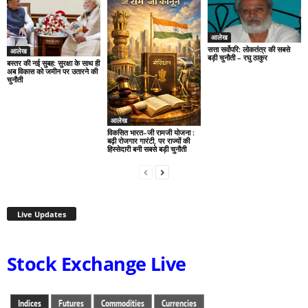
आलेख
सत्ता सर्वोपरि: लोकतंत्र की सबसे
आलेख
बड़ी चुनौती – रघु ठाकुर
बस्तर की नई सुबह: सुरक्षा के साथ ही
अब विकास को जमीन पर उतारने की
चुनौती
आलेख
विकसित भारत–जी रामजी योजना :
बढ़ी रोजगार गारंटी, पर राज्यों की
हिस्सेदारी बनी सबसे बड़ी चुनौती
Live Updates
Stock Exchange Live