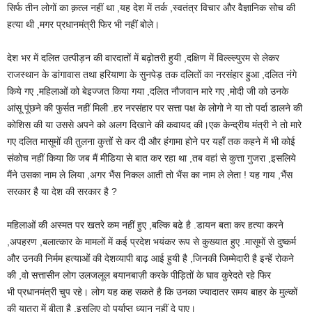
सिर्फ तीन लोगों का क़त्ल नहीं था ,यह देश में तर्क ,स्वतंत्र विचार और वैज्ञानिक सोच की
हत्या थी ,मगर प्रधानमंत्री फिर भी नहीं बोले।
देश भर में दलित उत्पीड़न की वारदातों में बढ़ोतरी हुयी ,दक्षिण में विल्ल्ल्पुरम से लेकर
राजस्थान के डांगावास तथा हरियाणा के सुनपेड़ तक दलितों का नरसंहार हुआ ,दलित नंगे
किये गए ,महिलाओं को बेइज्जत किया गया ,दलित नौजवान मारे गए ,मोदी जी को उनके
आंसू पूंछने की फुर्सत नहीं मिली .हर नरसंहार पर सत्ता पक्ष के लोगो ने या तो पर्दा डालने की
कोशिस की या उससे अपने को अलग दिखाने की कवायद की।एक केन्द्रीय मंत्री ने तो मारे
गए दलित मासूमों की तुलना कुत्तों से कर दी और हंगामा होने पर यहाँ तक कहने में भी कोई
संकोच नहीं किया कि जब मैं मीडिया से बात कर रहा था ,तब वहां से कुत्ता गुजरा ,इसलिये
मैंने उसका नाम ले लिया ,अगर भैंस निकल आती तो भैंस का नाम ले लेता ! यह गाय ,भैंस
सरकार है या देश की सरकार है ?
महिलाओं की अस्मत पर खतरे कम नहीं हुए ,बल्कि बढे है .डायन बता कर हत्या करने
,अपहरण ,बलात्कार के मामलों में कई प्रदेश भयंकर रूप से कुख्यात हुए .मासूमों से दुष्कर्म
और उनकी निर्मम हत्याओं की देशव्यापी बाढ़ आई हुयी है ,जिनकी जिम्मेदारी है इन्हें रोकने
की ,वो सत्तासीन लोग उलजलूल बयानबाज़ी करके पीड़ितों के घाव कुरेदते रहे फिर
भी प्रधानमंत्री चुप रहे। लोग यह कह सकते है कि उनका ज्यादातर समय बाहर के मुल्कों
की यात्रा में बीता है ,इसलिए वो पर्याप्त ध्यान नहीं दे पाए।