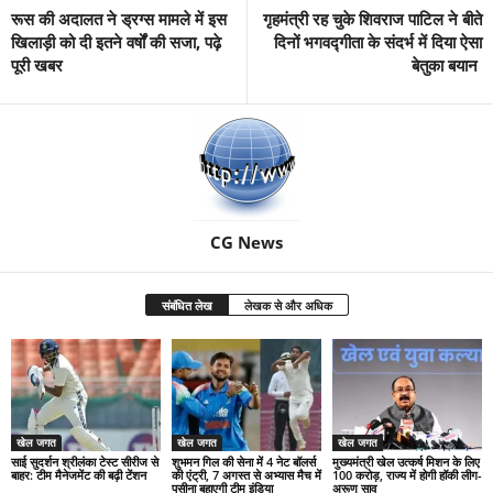
रूस की अदालत ने ड्रग्स मामले में इस
गृहमंत्री रह चुके शिवराज पाटिल ने बीते
खिलाड़ी को दी इतने वर्षों की सजा, पढ़े
दिनों भगवद्गीता के संदर्भ में दिया ऐसा
पूरी खबर
बेतुका बयान
CG News
संबंधित लेख
लेखक से और अधिक
खेल जगत
खेल जगत
खेल जगत
साई सुदर्शन श्रीलंका टेस्ट सीरीज से
शुभमन गिल की सेना में 4 नेट बॉलर्स
मुख्यमंत्री खेल उत्कर्ष मिशन के लिए
बाहर: टीम मैनेजमेंट की बढ़ी टेंशन
की एंट्री, 7 अगस्त से अभ्यास मैच में
100 करोड़, राज्य में होगी हॉकी लीग-
पसीना बहाएगी टीम इंडिया
अरूण साव