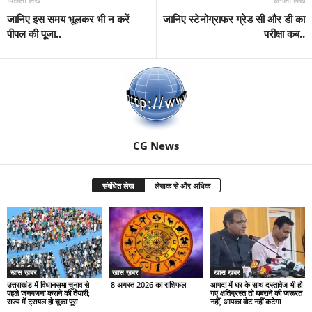
पिछला लेख
अगला लेख
जानिए इस समय भूलकर भी न करें
जानिए स्टेनोग्राफर ग्रेड सी और डी का
पीपल की पूजा..
परीक्षा कब..
CG News
संबंधित लेख
लेखक से और अधिक
खास ख़बर
खास ख़बर
खास ख़बर
उत्तराखंड में विधानसभा चुनाव से
8 अगस्त 2026 का राशिफल
आपदा में घर के साथ दस्तावेज भी हो
पहले जनगणना कराने की तैयारी;
गए क्षतिग्रस्त तो घबराने की जरूरत
राज्य में ट्रायल हो चुका पूरा
नहीं, आपका वोट नहीं कटेगा