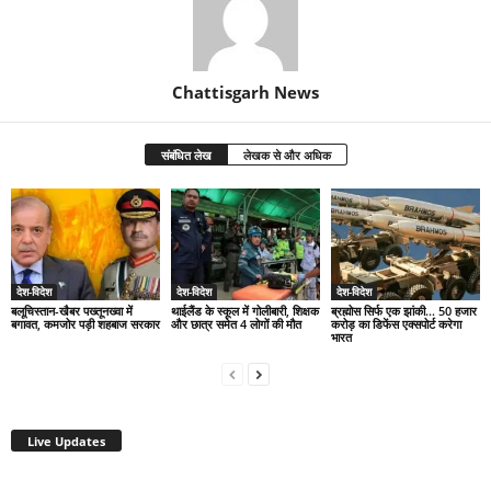
Chattisgarh News
संबंधित लेख
लेखक से और अधिक
देश-विदेश
देश-विदेश
देश-विदेश
बलूचिस्तान-खैबर पख्तूनख्वा में
थाईलैंड के स्कूल में गोलीबारी, शिक्षक
ब्रह्मोस सिर्फ एक झांकी… 50 हजार
बगावत, कमजोर पड़ी शहबाज सरकार
और छात्र समेत 4 लोगों की मौत
करोड़ का डिफेंस एक्सपोर्ट करेगा
भारत
Live Updates