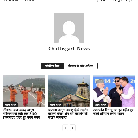
Chattisgarh News
संबंधित लेख
लेखक से और अधिक
खास ख़बर
खास ख़बर
खास ख़बर
सीताराम डाक कांवड़ यात्रा:
चारधाम यात्रा: अब एलईडी स्क्रीन
उत्तराखंड विस चुनाव: इस महीने बूथ
रामेश्वरम से इंदौर तक 2100
बताएगी मौसम और मार्ग बंद होने की
जीतो अभियान करेगी भाजपा
किलोमीटर दौड़ते हुए करेंगे सफर
सटीक जानकारी