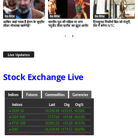
देश-विदेश
देश-विदेश
देश-विदेश
आखिर कहां गायब हैं ईरान के सुप्रीम
भारतीय मूल की महिला पर लगा
ट्रिब्यूनल रिफॉर्म्स बिल को मंजूरी,
लीडर मोजतबा खामेनेई?
‘स्टूडेंट वीजा फ्रॉड’ का झूठा आरोप
देश में बनेगा NTC
Live Updates
Stock Exchange Live