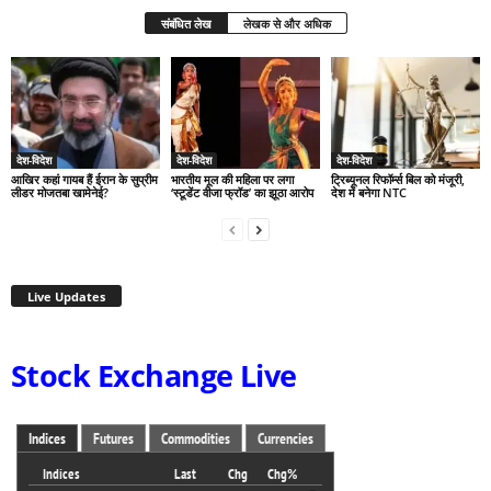
संबंधित लेख
लेखक से और अधिक
देश-विदेश
देश-विदेश
देश-विदेश
आखिर कहां गायब हैं ईरान के सुप्रीम
भारतीय मूल की महिला पर लगा
ट्रिब्यूनल रिफॉर्म्स बिल को मंजूरी,
लीडर मोजतबा खामेनेई?
‘स्टूडेंट वीजा फ्रॉड’ का झूठा आरोप
देश में बनेगा NTC
Live Updates
Stock Exchange Live