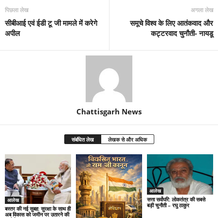
पिछला लेख
अगला लेख
सीबीआई एवं ईडी टू जी मामले में करेगे
समूचे विश्व के लिए आतंकवाद और
अपील
कट्टरवाद चुनौती- नायडू
Chattisgarh News
संबंधित लेख
लेखक से और अधिक
आलेख
सत्ता सर्वोपरि: लोकतंत्र की सबसे
आलेख
बड़ी चुनौती – रघु ठाकुर
बस्तर की नई सुबह: सुरक्षा के साथ ही
अब विकास को जमीन पर उतारने की