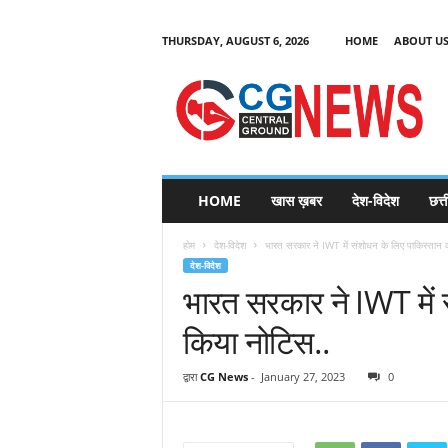
THURSDAY, AUGUST 6, 2026
HOME
ABOUT U
C
G
HOME
खास ख़बर
देश-विदेश
छत्
N
e
होम
देश-विदेश
भारत सरकार ने IWT में संशोधन के लिए पाकिस्तान क
w
देश-विदेश
s
भारत सरकार ने IWT में 
किया नोटिस..
द्वारा
CG News
-
January 27, 2023
0