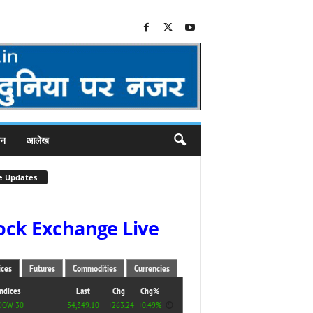
जन
आलेख
e Updates
ock Exchange Live