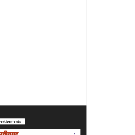
ertisements