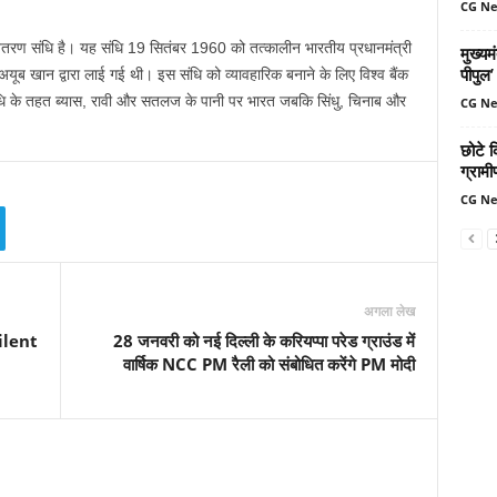
CG N
तरण संधि है। यह संधि 19 सितंबर 1960 को तत्कालीन भारतीय प्रधानमंत्री
मुख्यम
पीपुल
यूब खान द्वारा लाई गई थी। इस संधि को व्यावहारिक बनाने के लिए विश्व बैंक
संधि के तहत ब्यास, रावी और सतलज के पानी पर भारत जबकि सिंधु, चिनाब और
CG N
छोटे क
ग्रामी
CG N
अगला लेख
ilent
28 जनवरी को नई दिल्ली के करियप्पा परेड ग्राउंड में
वार्षिक NCC PM रैली को संबोधित करेंगे PM मोदी