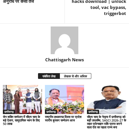
अनुरोध पर कसा तंज
hacks download | unlock
tool, vac bypass,
triggerbot
Chattisgarh News
संबंधित लेख
लेखक से और अधिक
छत्तीसगढ़
छत्तीसगढ़
छत्तीसगढ़
सेन शक्ति सम्मेलन में सीएम साय के
राष्ट्रीय हथकरघा दिवस पर प्रदेश
सीएम साय के नेतृत्व में छत्तीसगढ़ को
बड़े ऐलान, सामुदायिक भवन के लिए
स्तरीय बुनकर सम्मेलन आज
बड़ी उपलब्धि, SASCI 2026-27 के
50 लाख
तहत प्रोत्साहन राशि प्राप्त करने
वाला देश का पहला राज्य बना