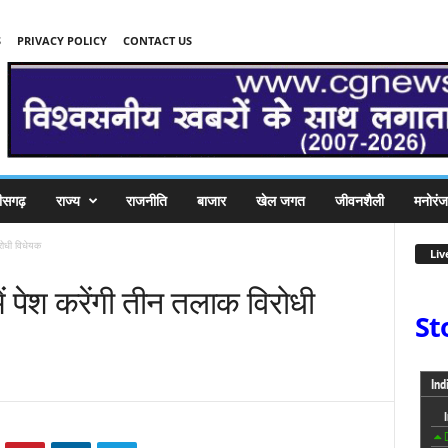
S
PRIVACY POLICY
CONTACT US
तीसगढ़
राज्य
राजनीति
बाजार
खेल जगत
जीवनशैली
मनोरं
रोधी विधेयक
Liv
 पेश करेंगी तीन तलाक विरोधी
St