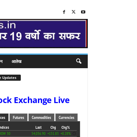
जन
आलेख
e Updates
ock Exchange Live